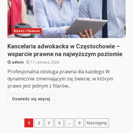
Biznes i finanse
Kancelaria adwokacka w Częstochowie –
wsparcie prawne na najwyższym poziomie
admin
17 czerwca, 2026
Profesjonalna obsługa prawna dla każdego W
dynamicznie zmieniającym się świecie, w którym
prawo jest jednym z filarów...
Dowiedz się więcej
Stronicowanie
1
2
3
4
…
9
Następny