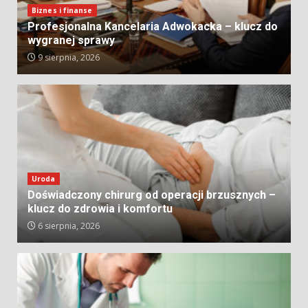
Biznes i finanse
Profesjonalna Kancelaria Adwokacka – klucz do
wygranej sprawy
9 sierpnia, 2026
Uroda
Doświadczony chirurg od operacji brzusznych –
klucz do zdrowia i komfortu
6 sierpnia, 2026