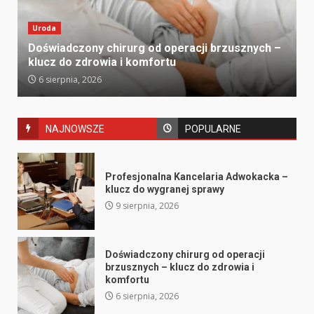
Uroda
Doświadczony chirurg od operacji brzusznych –
klucz do zdrowia i komfortu
6 sierpnia, 2026
NAJNOWSZE
POPULARNE
Profesjonalna Kancelaria Adwokacka –
klucz do wygranej sprawy
9 sierpnia, 2026
Doświadczony chirurg od operacji
brzusznych – klucz do zdrowia i
komfortu
6 sierpnia, 2026