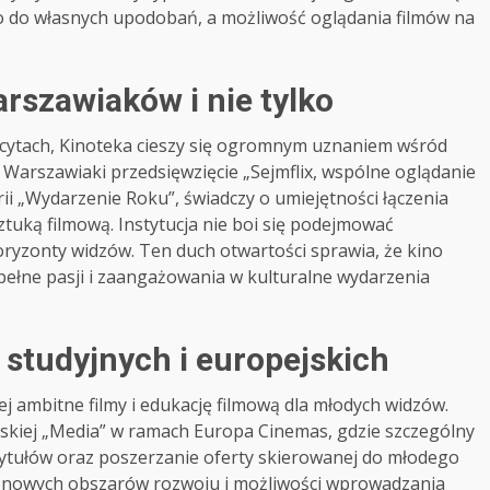
 do własnych upodobań, a możliwość oglądania filmów na
rszawiaków i nie tylko
scytach, Kinoteka cieszy się ogromnym uznaniem wśród
tu Warszawiaki przedsięwzięcie „Sejmflix, wspólne oglądanie
rii „Wydarzenie Roku”, świadczy o umiejętności łączenia
tuką filmową. Instytucja nie boi się podejmować
oryzonty widzów. Ten duch otwartości sprawia, że kino
pełne pasji i zaangażowania w kulturalne wydarzenia
studyjnych i europejskich
ej ambitne filmy i edukację filmową dla młodych widzów.
skiej „Media” w ramach Europa Cinemas, gdzie szczególny
 tytułów oraz poszerzanie oferty skierowanej do młodego
e nowych obszarów rozwoju i możliwości wprowadzania