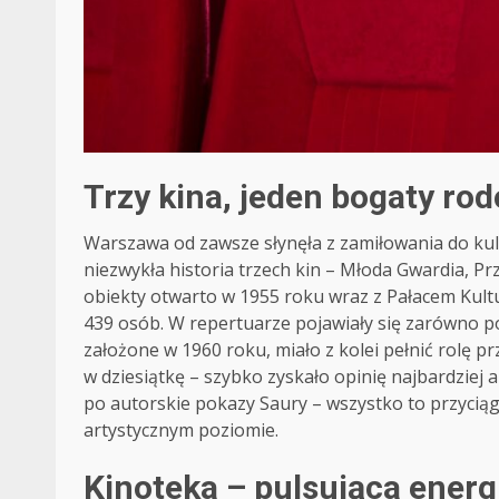
Trzy kina, jeden bogaty ro
Warszawa od zawsze słynęła z zamiłowania do kult
niezwykła historia trzech kin – Młoda Gwardia, P
obiekty otwarto w 1955 roku wraz z Pałacem Kultu
439 osób. W repertuarze pojawiały się zarówno pop
założone w 1960 roku, miało z kolei pełnić rolę 
w dziesiątkę – szybko zyskało opinię najbardziej 
po autorskie pokazy Saury – wszystko to przycią
artystycznym poziomie.
Kinoteka – pulsująca ener