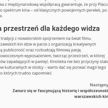
ctwa z międzynarodową współpracą gwarantuje, że przy Placu
o spektrum kina – od klasycznych powojennych perełek, po
w.
przestrzeń dla każdego widza
radycji z nowatorskim spojrzeniem na świat filmu.
zawskich kin idzie w parze z organizacją kreatywnych
ną publiczność oraz rozbudzają filmową pasję.
z nowoczesnym wyposażeniem, tworząc przestrzeń, w której
ów zapadających w pamięć. Kinoteka nie bez przyczyny stał
w kulturalnych w stolicy – warto dać się porwać magii tego
, o których trudno zapomnieć.
Następn
Zanurz się w fascynującą historię i współczesnoś
warszawskich ki