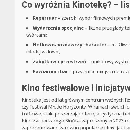
Co wyróżnia Kinotekę? – li
Repertuar
– szeroki wybór filmowych premier
Wydarzenia specjalne
– liczne przeglądy te
twórcami;
Netkowo-poznawczy charakter
– możliwoś
młodej widowni;
Zabytkowa przestrzeń
– unikatowy wystrój
Kawiarnia i bar
– przyjemne miejsca do roz
Kino festiwalowe i inicjat
Kinoteka jest od lat głównym centrum ważnych fest
czy Festiwal Młode Horyzonty. W ramach swoich dz
i off-owe, stale poszerzając ofertę artystyczną i 
Kino Zachodzącego Słońca, zaproszony w 2023 rok
zaprezentowano zarówno popularne filmy, jak i ar