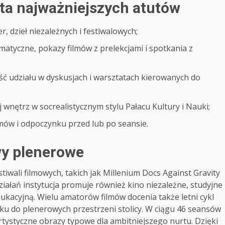
sta najważniejszych atutów
, dzieł niezależnych i festiwalowych;
matyczne, pokazy filmów z prelekcjami i spotkania z
ć udziału w dyskusjach i warsztatach kierowanych do
 wnętrz w socrealistycznym stylu Pałacu Kultury i Nauki;
mów i odpoczynku przed lub po seansie.
ywy plenerowe
iwali filmowych, takich jak Millenium Docs Against Gravity
iałań instytucja promuje również kino niezależne, studyjne
edukacyjną. Wielu amatorów filmów docenia także letni cykl
u do plenerowych przestrzeni stolicy. W ciągu 46 seansów
tystyczne obrazy typowe dla ambitniejszego nurtu. Dzięki