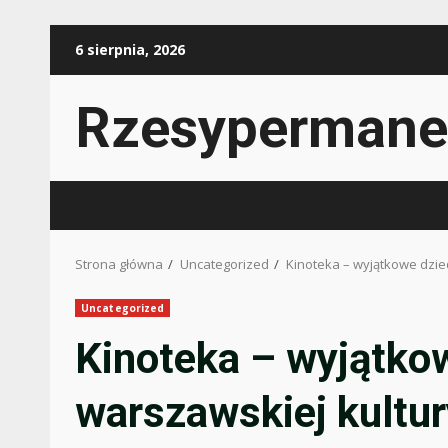
Przejdź
6 sierpnia, 2026
do
treści
Rzesypermane
Strona główna
Uncategorized
Kinoteka – wyjątkowe dzie
Uncategorized
Kinoteka – wyjątko
warszawskiej kultur