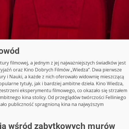
dowód
ury filmowej, a jednym z jej najważniejszych świadków jest
rzyjaźń oraz Kino Dobrych Filmów „Wiedza”. Dwa pierwsze
ry i Nauki, a każde z nich oferowało widownię mieszczącą
ularne tytuły, jak i bardziej ambitne dzieła. Kino Wiedza,
przestrzeni eksperymentu filmowego, co okazało się strzałem
ambitnego kina stolicy. Od przeglądów twórczości Felliniego
gało publiczność spragnioną kina na najwyższym
gia wśród zabytkowych murów