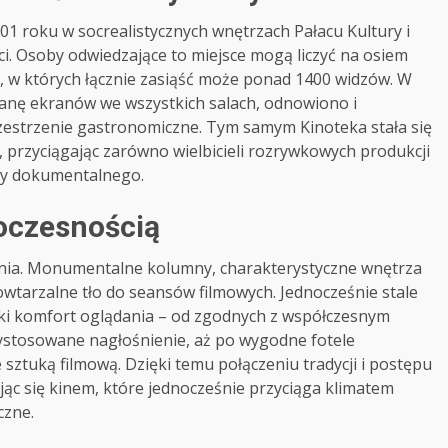
01 roku w socrealistycznych wnętrzach Pałacu Kultury i
ci. Osoby odwiedzające to miejsce mogą liczyć na osiem
 w których łącznie zasiąść może ponad 1400 widzów. W
nę ekranów we wszystkich salach, odnowiono i
zestrzenie gastronomiczne. Tym samym Kinoteka stała się
przyciągając zarówno wielbicieli rozrywkowych produkcji
czy dokumentalnego.
woczesnością
bienia. Monumentalne kolumny, charakterystyczne wnętrza
powtarzalne tło do seansów filmowych. Jednocześnie stale
ki komfort oglądania – od zgodnych z współczesnym
stosowane nagłośnienie, aż po wygodne fotele
ztuką filmową. Dzięki temu połączeniu tradycji i postępu
ąc się kinem, które jednocześnie przyciąga klimatem
czne.