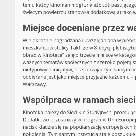
temu każdy kinoman mógł znaleźć coś pasującego
świeżym powietrzu stanowiła dodatkową atrakcję.
Miejsce doceniane przez wa
Wielokrotnie nagradzana i uwzględniana w plebi
mieszkańców stolicy. Fakt, że w 8. edycji plebiscy
obrad w Kinotece” zajęło trzecie miejsce w katego
ważnych tematów społecznych z szeroko pojętą sz
nietypowych inicjatyw, rozszerzając tym samym h
odbierane jest jako miejsce przyjazne każdemu – 
Warszawy.
Współpraca w ramach sieci 
Kinoteka należy do Sieci Kin Studyjnych, promując
Dodatkowo uczestniczy w programie Unii Europej
nacisk kładzie się na popularyzację europejskich
pokolenia. Tym samym instytucja stale poszukuj