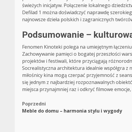
świeżych inicjatyw. Połączenie lokalnego dziedzi
Defilad 1 można doświadczyć naprawdę szerokieg
najnowsze dzieła polskich i zagranicznych twórcó
Podsumowanie – kulturowa 
Fenomen Kinoteki polega na umiejętnym łączeniu t
Zachowywanie pamięci o bogatej przeszłości wars
projektów i festiwali, które przyciągają różnorod
Socrealistyczna architektura idealnie współgra 
miłośnicy kina mogą czerpać przyjemność z seans
się jednym z najbardziej rozpoznawalnych obiektó
miejsca przynajmniej raz i odkryć filmowe emocje
Zobacz
Poprzedni
Meble do domu – harmonia stylu i wygody
wpisy