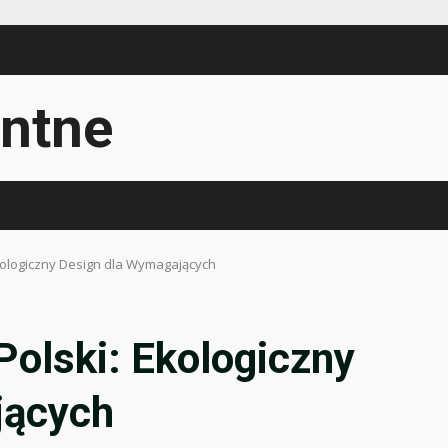
ntne
kologiczny Design dla Wymagających
Polski: Ekologiczny
jących