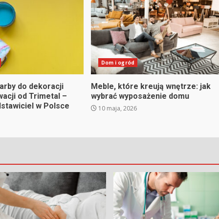
Dom i ogród
arby do dekoracji
Meble, które kreują wnętrze: jak
wacji od Trimetal –
wybrać wyposażenie domu
dstawiciel w Polsce
10 maja, 2026