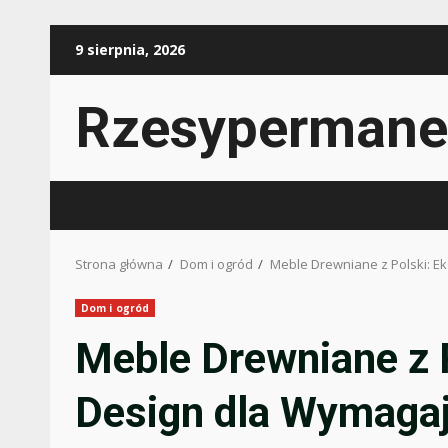
Przejdź
9 sierpnia, 2026
do
treści
Rzesypermane
Strona główna
Dom i ogród
Meble Drewniane z Polski: E
Dom i ogród
Meble Drewniane z 
Design dla Wymaga