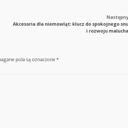
Następn
Akcesoria dla niemowląt: klucz do spokojnego sn
i rozwoju maluch
agane pola są oznaczone
*