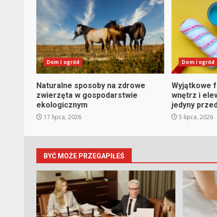
Dom i ogród
Dom i ogród
Naturalne sposoby na zdrowe
Wyjątkowe f
zwierzęta w gospodarstwie
wnętrz i ele
ekologicznym
jedyny prze
17 lipca, 2026
5 lipca, 2026
BYĆ MOŻE PRZEGAPIŁEŚ