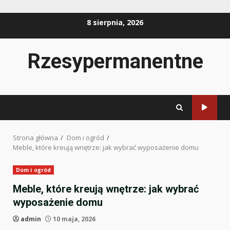
Przejdź
8 sierpnia, 2026
do
treści
Rzesypermanentne
Strona główna
Dom i ogród
Meble, które kreują wnętrze: jak wybrać wyposażenie domu
Dom i ogród
Meble, które kreują wnętrze: jak wybrać
wyposażenie domu
admin
10 maja, 2026